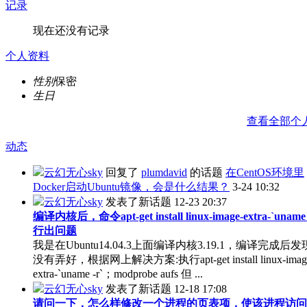
记录
现在还没有记录
个人资料
性别
保密
生日
查看全部个
动态
云幻无心sky
回复了
plumdavid
的话题
在CentOS环境里
Docker启动Ubuntu镜像，会是什么结果？
3-24 10:32
云幻无心sky
发表了新话题
12-23 20:37
编译内核后，命令apt-get install linux-image-extra-`uname
行出问题
我是在Ubuntu14.04.3上面编译内核3.19.1，编译完成后发现
没有弄好，根据网上解决方案:执行apt-get install linux-imag
extra-`uname -r`；modprobe aufs 但 ...
云幻无心sky
发表了新话题
12-18 17:08
请问一下，怎么样修改一个进程的页表项，使该进程访问