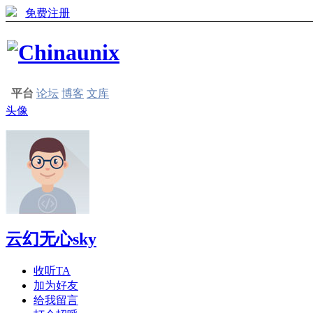
免费注册
平台
论坛
博客
文库
头像
云幻无心sky
收听TA
加为好友
给我留言