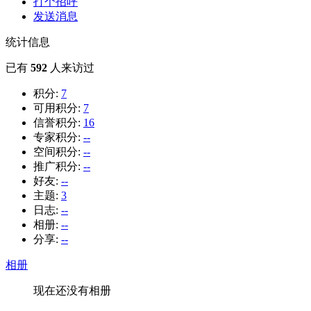
打个招呼
发送消息
统计信息
已有
592
人来访过
积分:
7
可用积分:
7
信誉积分:
16
专家积分:
--
空间积分:
--
推广积分:
--
好友:
--
主题:
3
日志:
--
相册:
--
分享:
--
相册
现在还没有相册