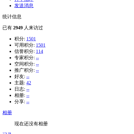
发送消息
统计信息
已有
2949
人来访过
积分:
1501
可用积分:
1501
信誉积分:
114
专家积分:
--
空间积分:
--
推广积分:
--
好友:
--
主题:
42
日志:
--
相册:
--
分享:
--
相册
现在还没有相册