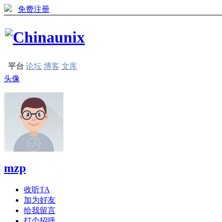
免费注册
平台
论坛
博客
文库
头像
mzp
收听TA
加为好友
给我留言
打个招呼