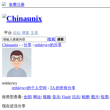
免费注册
平台
论坛
博客
文库
搜索
搜索
Chinaunix
›
›
分享
›
redskywy的分享
redskywy
redskywy的个人空间
›
TA 的所有分享
按类型查看:
全部
|
网址
|
视频
|
音乐
|
Flash
|
日志
|
相册
|
图片
|
投票
|
现在还没分享