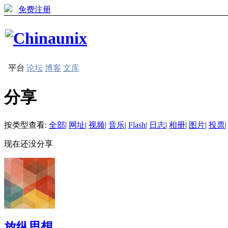
免费注册
平台
论坛
博客
文库
分享
按类型查看:
全部
|
网址
|
视频
|
音乐
|
Flash
|
日志
|
相册
|
图片
|
投票
|
现在还没分享
放纵思想