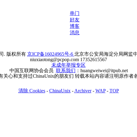
串门
好友
博客
消息
. 版权所有
京ICP备16024965号-6
北京市公安局海淀分局网监中心备案
niuxiaotong@pcpop.com 17352615567
未成年举报专区
中国互联网协会会员
联系我们
：huangweiwei@itpub.net
有关心和支持过ChinaUnix的朋友们 转载本站内容请注明原作者
清除 Cookies
-
ChinaUnix
-
Archiver
-
WAP
-
TOP