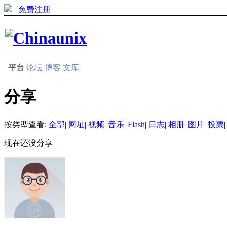
免费注册
平台
论坛
博客
文库
分享
按类型查看:
全部
|
网址
|
视频
|
音乐
|
Flash
|
日志
|
相册
|
图片
|
投票
|
现在还没分享