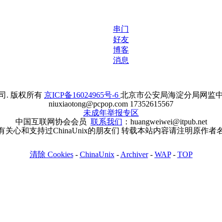
串门
好友
博客
消息
. 版权所有
京ICP备16024965号-6
北京市公安局海淀分局网监中心备案
niuxiaotong@pcpop.com 17352615567
未成年举报专区
中国互联网协会会员
联系我们
：huangweiwei@itpub.net
有关心和支持过ChinaUnix的朋友们 转载本站内容请注明原作者
清除 Cookies
-
ChinaUnix
-
Archiver
-
WAP
-
TOP