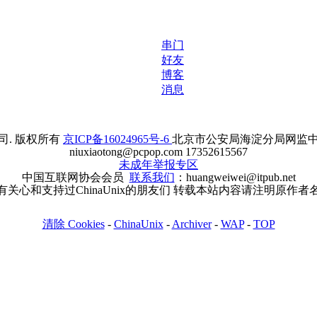
串门
好友
博客
消息
. 版权所有
京ICP备16024965号-6
北京市公安局海淀分局网监中心备案
niuxiaotong@pcpop.com 17352615567
未成年举报专区
中国互联网协会会员
联系我们
：huangweiwei@itpub.net
有关心和支持过ChinaUnix的朋友们 转载本站内容请注明原作者
清除 Cookies
-
ChinaUnix
-
Archiver
-
WAP
-
TOP