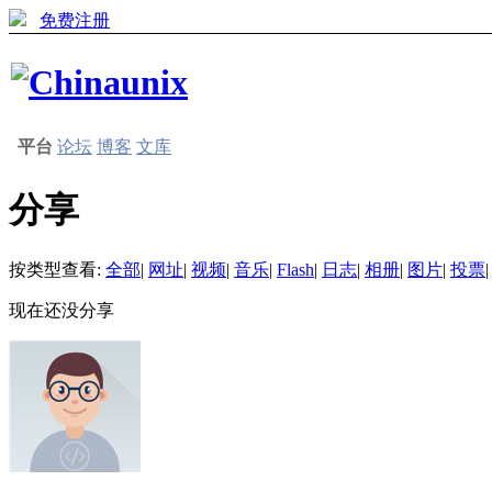
免费注册
平台
论坛
博客
文库
分享
按类型查看:
全部
|
网址
|
视频
|
音乐
|
Flash
|
日志
|
相册
|
图片
|
投票
|
现在还没分享