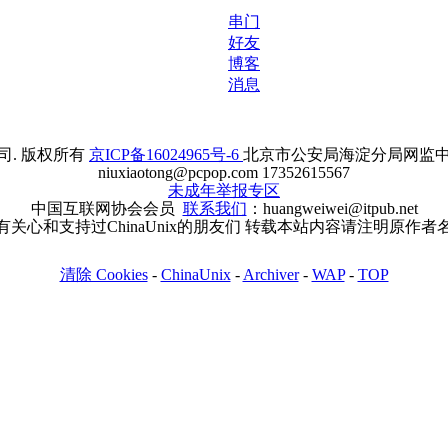
串门
好友
博客
消息
. 版权所有
京ICP备16024965号-6
北京市公安局海淀分局网监中心备案
niuxiaotong@pcpop.com 17352615567
未成年举报专区
中国互联网协会会员
联系我们
：huangweiwei@itpub.net
有关心和支持过ChinaUnix的朋友们 转载本站内容请注明原作者
清除 Cookies
-
ChinaUnix
-
Archiver
-
WAP
-
TOP