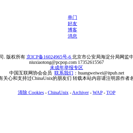
串门
好友
博客
消息
. 版权所有
京ICP备16024965号-6
北京市公安局海淀分局网监中心备案
niuxiaotong@pcpop.com 17352615567
未成年举报专区
中国互联网协会会员
联系我们
：huangweiwei@itpub.net
有关心和支持过ChinaUnix的朋友们 转载本站内容请注明原作者
清除 Cookies
-
ChinaUnix
-
Archiver
-
WAP
-
TOP