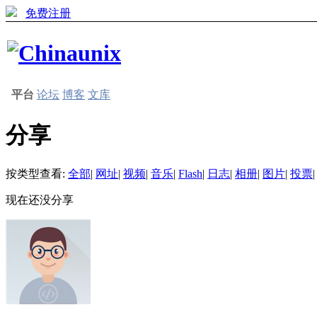
免费注册
平台
论坛
博客
文库
分享
按类型查看:
全部
|
网址
|
视频
|
音乐
|
Flash
|
日志
|
相册
|
图片
|
投票
|
现在还没分享