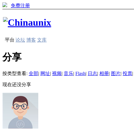
免费注册
平台
论坛
博客
文库
分享
按类型查看:
全部
|
网址
|
视频
|
音乐
|
Flash
|
日志
|
相册
|
图片
|
投票
|
现在还没分享