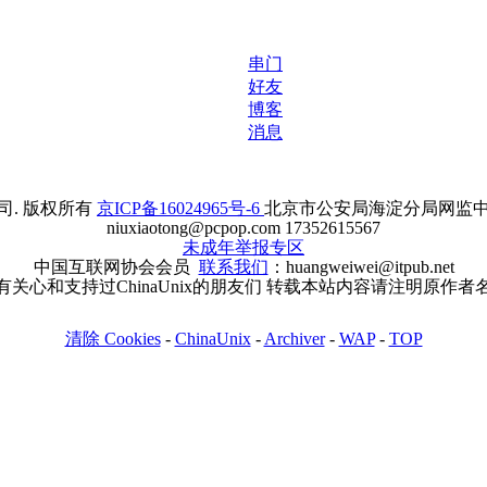
串门
好友
博客
消息
. 版权所有
京ICP备16024965号-6
北京市公安局海淀分局网监中心备案
niuxiaotong@pcpop.com 17352615567
未成年举报专区
中国互联网协会会员
联系我们
：huangweiwei@itpub.net
有关心和支持过ChinaUnix的朋友们 转载本站内容请注明原作者
清除 Cookies
-
ChinaUnix
-
Archiver
-
WAP
-
TOP