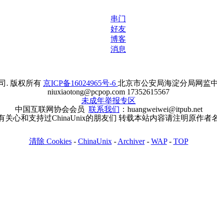
串门
好友
博客
消息
. 版权所有
京ICP备16024965号-6
北京市公安局海淀分局网监中心备案
niuxiaotong@pcpop.com 17352615567
未成年举报专区
中国互联网协会会员
联系我们
：huangweiwei@itpub.net
有关心和支持过ChinaUnix的朋友们 转载本站内容请注明原作者
清除 Cookies
-
ChinaUnix
-
Archiver
-
WAP
-
TOP