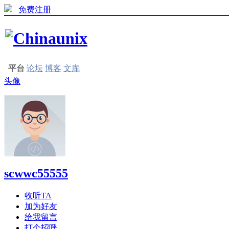
免费注册
平台
论坛
博客
文库
头像
scwwc55555
收听TA
加为好友
给我留言
打个招呼