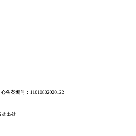
编号：11010802020122
名及出处