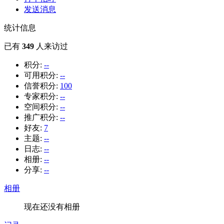
发送消息
统计信息
已有
349
人来访过
积分:
--
可用积分:
--
信誉积分:
100
专家积分:
--
空间积分:
--
推广积分:
--
好友:
7
主题:
--
日志:
--
相册:
--
分享:
--
相册
现在还没有相册