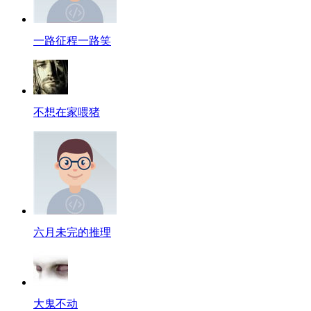
一路征程一路笑
不想在家喂猪
六月未完的推理
大鬼不动