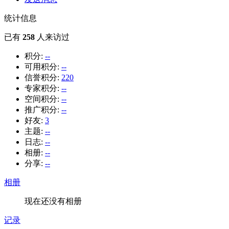
统计信息
已有
258
人来访过
积分:
--
可用积分:
--
信誉积分:
220
专家积分:
--
空间积分:
--
推广积分:
--
好友:
3
主题:
--
日志:
--
相册:
--
分享:
--
相册
现在还没有相册
记录