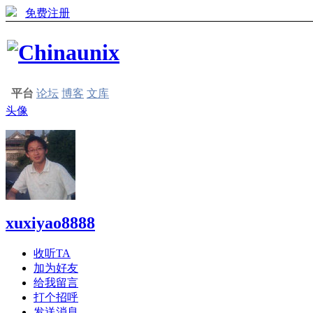
免费注册
平台
论坛
博客
文库
头像
xuxiyao8888
收听TA
加为好友
给我留言
打个招呼
发送消息