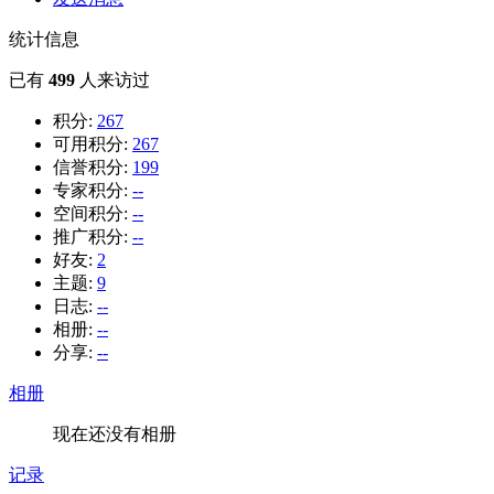
统计信息
已有
499
人来访过
积分:
267
可用积分:
267
信誉积分:
199
专家积分:
--
空间积分:
--
推广积分:
--
好友:
2
主题:
9
日志:
--
相册:
--
分享:
--
相册
现在还没有相册
记录