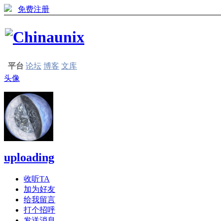
免费注册
平台
论坛
博客
文库
头像
uploading
收听TA
加为好友
给我留言
打个招呼
发送消息