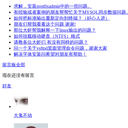
求解，安装postfixadmin中的一些问题。
有经验或者案例的朋友帮帮忙关于MYSQL同步数据问题
如何把标准输出重新定向到终端？（好心人进）
朋友们帮我看看这个问题 谢谢!
那位大虾帮我解释一下linux输出的问题？
如何挂载移动硬盘（NTFS）格式
请教各位大虾们 有没有同样的问题？
问一个关于vsftpd里面管理命令问题，谢谢大家
解决字体安装问希望对朋友有帮助！
留言板
全部
现在还没有留言
好友
大鬼不动