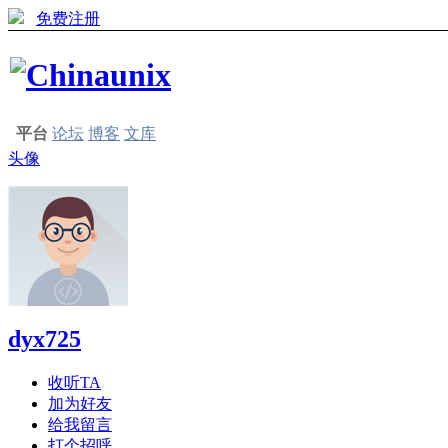
免费注册
平台
论坛
博客
文库
头像
dyx725
收听TA
加为好友
给我留言
打个招呼