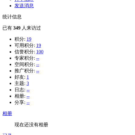
发送消息
统计信息
已有
349
人来访过
积分:
19
可用积分:
19
信誉积分:
100
专家积分:
--
空间积分:
--
推广积分:
--
好友:
1
主题:
3
日志:
--
相册:
--
分享:
--
相册
现在还没有相册