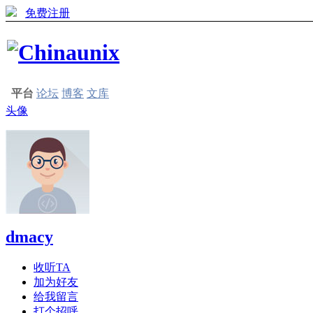
免费注册
平台
论坛
博客
文库
头像
dmacy
收听TA
加为好友
给我留言
打个招呼