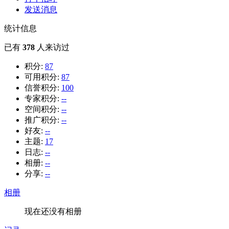
发送消息
统计信息
已有
378
人来访过
积分:
87
可用积分:
87
信誉积分:
100
专家积分:
--
空间积分:
--
推广积分:
--
好友:
--
主题:
17
日志:
--
相册:
--
分享:
--
相册
现在还没有相册