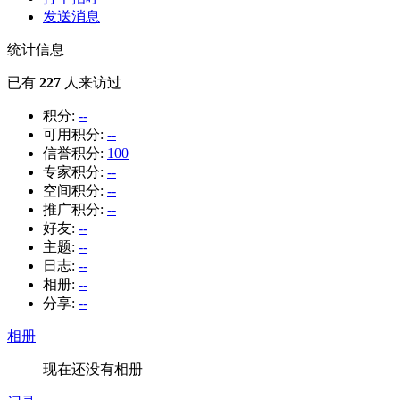
发送消息
统计信息
已有
227
人来访过
积分:
--
可用积分:
--
信誉积分:
100
专家积分:
--
空间积分:
--
推广积分:
--
好友:
--
主题:
--
日志:
--
相册:
--
分享:
--
相册
现在还没有相册