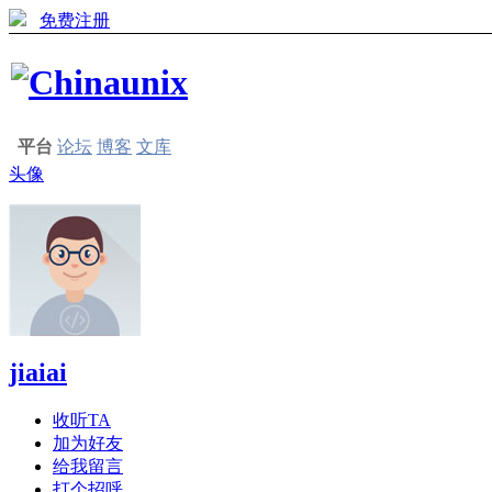
免费注册
平台
论坛
博客
文库
头像
jiaiai
收听TA
加为好友
给我留言
打个招呼