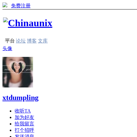
免费注册
平台
论坛
博客
文库
头像
xtdumpling
收听TA
加为好友
给我留言
打个招呼
发送消息