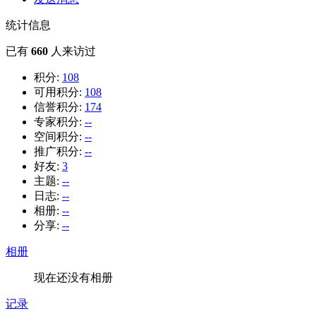
统计信息
已有
660
人来访过
积分:
108
可用积分:
108
信誉积分:
174
专家积分:
--
空间积分:
--
推广积分:
--
好友:
3
主题:
--
日志:
--
相册:
--
分享:
--
相册
现在还没有相册
记录