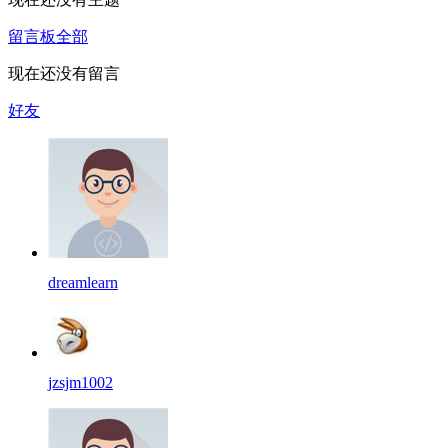
留言板
全部
现在还没有留言
好友
dreamlearn
jzsjm1002