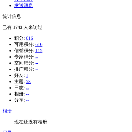
发送消息
统计信息
已有
1743
人来访过
积分:
616
可用积分:
616
信誉积分:
115
专家积分:
--
空间积分:
--
推广积分:
--
好友:
1
主题:
58
日志:
--
相册:
--
分享:
--
相册
现在还没有相册