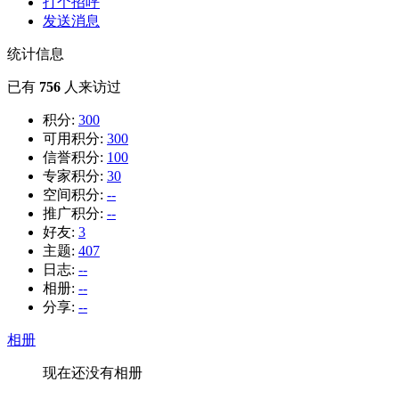
打个招呼
发送消息
统计信息
已有
756
人来访过
积分:
300
可用积分:
300
信誉积分:
100
专家积分:
30
空间积分:
--
推广积分:
--
好友:
3
主题:
407
日志:
--
相册:
--
分享:
--
相册
现在还没有相册