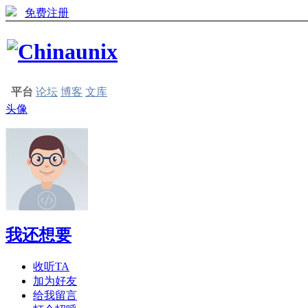
免费注册
平台
论坛
博客
文库
头像
我还想要
收听TA
加为好友
给我留言