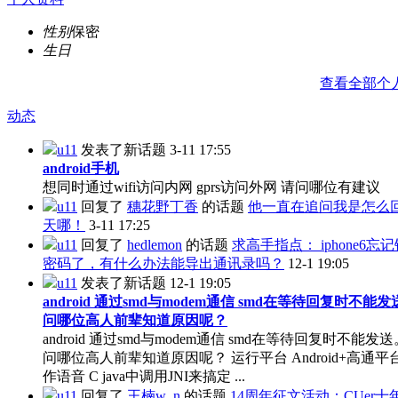
性别
保密
生日
查看全部个
动态
u11
发表了新话题
3-11 17:55
android手机
想同时通过wifi访问内网 gprs访问外网 请问哪位有建议
u11
回复了
穗花野丁香
的话题
他一直在追问我是怎么
天哪！
3-11 17:25
u11
回复了
hedlemon
的话题
求高手指点： iphone6忘
密码了，有什么办法能导出通讯录吗？
12-1 19:05
u11
发表了新话题
12-1 19:05
android 通过smd与modem通信 smd在等待回复时不能
问哪位高人前辈知道原因呢？
android 通过smd与modem通信 smd在等待回复时不能发
问哪位高人前辈知道原因呢？ 运行平台 Android+高通平
作语音 C java中调用JNI来搞定 ...
u11
回复了
王楠w_n
的话题
14周年征文活动：CUer十