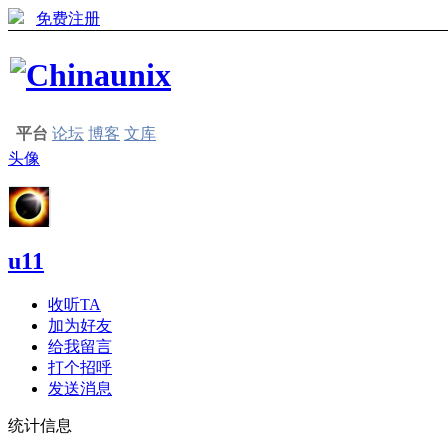
免费注册
平台
论坛
博客
文库
头像
u11
收听TA
加为好友
给我留言
打个招呼
发送消息
统计信息