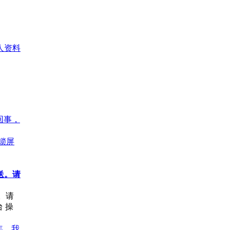
人资料
回事，
记锁屏
发送。请
送。请
台 操
年，我