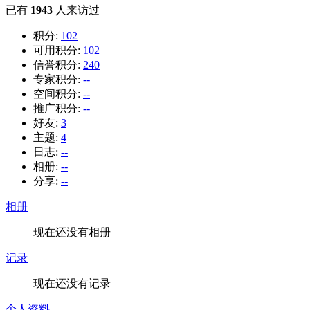
已有
1943
人来访过
积分:
102
可用积分:
102
信誉积分:
240
专家积分:
--
空间积分:
--
推广积分:
--
好友:
3
主题:
4
日志:
--
相册:
--
分享:
--
相册
现在还没有相册
记录
现在还没有记录
个人资料