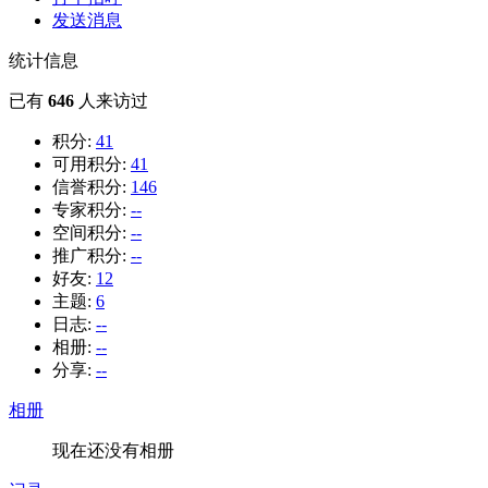
发送消息
统计信息
已有
646
人来访过
积分:
41
可用积分:
41
信誉积分:
146
专家积分:
--
空间积分:
--
推广积分:
--
好友:
12
主题:
6
日志:
--
相册:
--
分享:
--
相册
现在还没有相册