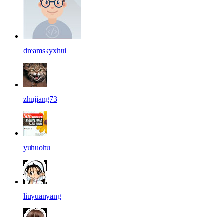
dreamskyxhui
zhujiang73
yuhuohu
liuyuanyang