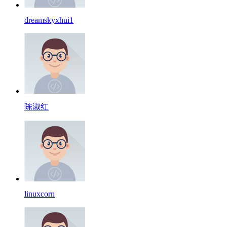
dreamskyxhui1
陈淑红
linuxcorn