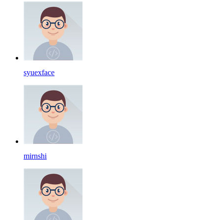
syuexface
mirnshi