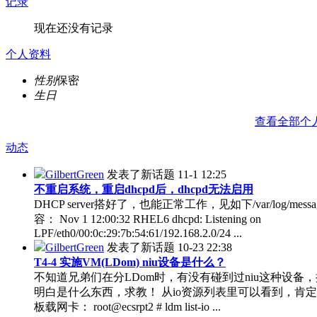
记录
现在还没有记录
个人资料
性别
保密
生日
查看全部个
动态
GilbertGreen
发表了新话题
11-1 12:25
不重启系统，重启dhcpd后，dhcpd无法启用
DHCP server搭好了，也能正常工作，见如下/var/log/messa
容： Nov 1 12:00:32 RHEL6 dhcpd: Listening on
LPF/eth0/00:0c:29:7b:54:61/192.168.2.0/24 ...
GilbertGreen
发表了新话题
10-23 22:38
T4-4 实施VM(LDom) niu设备是什么？
不知道兄弟们在分LDom时，有没有碰到过niu这种设备
明白是什么东西，求教！ 从io资源列表里可以看到，肯
板载网卡： root@ecsrpt2 # ldm list-io ...