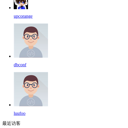
upcorange
dbconf
luufoo
最近访客