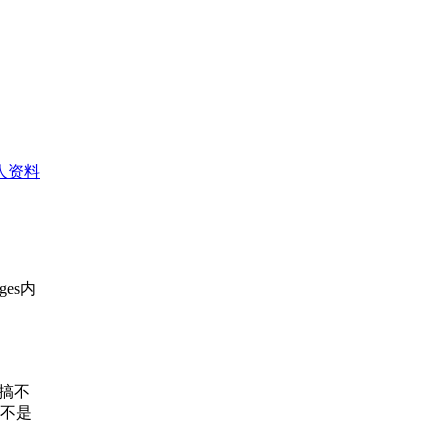
人资料
ges内
，搞不
定不是