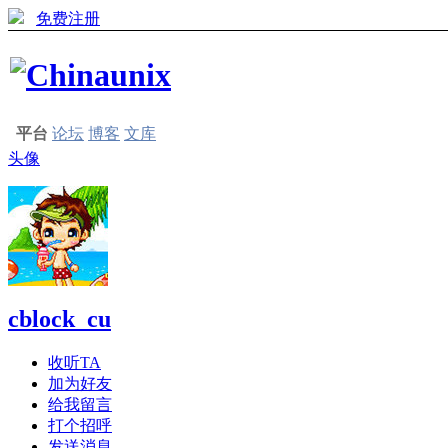
免费注册
平台
论坛
博客
文库
头像
cblock_cu
收听TA
加为好友
给我留言
打个招呼
发送消息