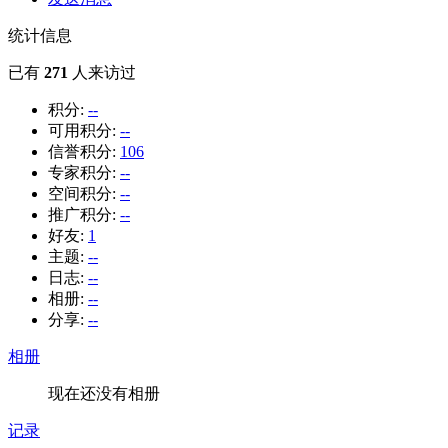
统计信息
已有
271
人来访过
积分:
--
可用积分:
--
信誉积分:
106
专家积分:
--
空间积分:
--
推广积分:
--
好友:
1
主题:
--
日志:
--
相册:
--
分享:
--
相册
现在还没有相册
记录