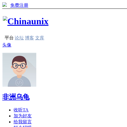
免费注册
平台
论坛
博客
文库
头像
非洲乌龟
收听TA
加为好友
给我留言