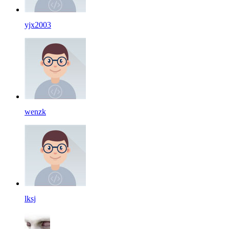
yjx2003
wenzk
lksj