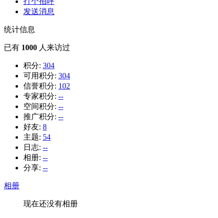
打个招呼
发送消息
统计信息
已有
1000
人来访过
积分:
304
可用积分:
304
信誉积分:
102
专家积分:
--
空间积分:
--
推广积分:
--
好友:
8
主题:
54
日志:
--
相册:
--
分享:
--
相册
现在还没有相册