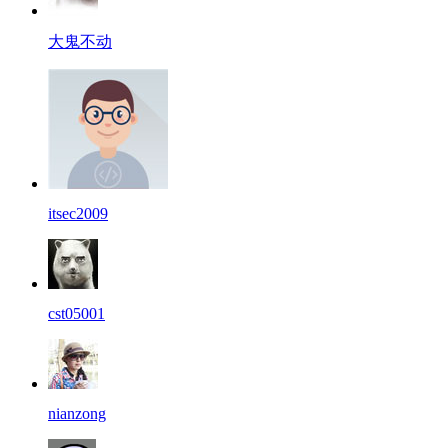
大鬼不动
itsec2009
cst05001
nianzong