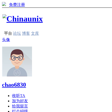
免费注册
平台
论坛
博客
文库
头像
chao6830
收听TA
加为好友
给我留言
打个招呼