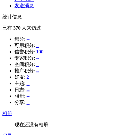
发送消息
统计信息
已有
370
人来访过
积分:
--
可用积分:
--
信誉积分:
100
专家积分:
--
空间积分:
--
推广积分:
--
好友:
2
主题:
--
日志:
--
相册:
--
分享:
--
相册
现在还没有相册