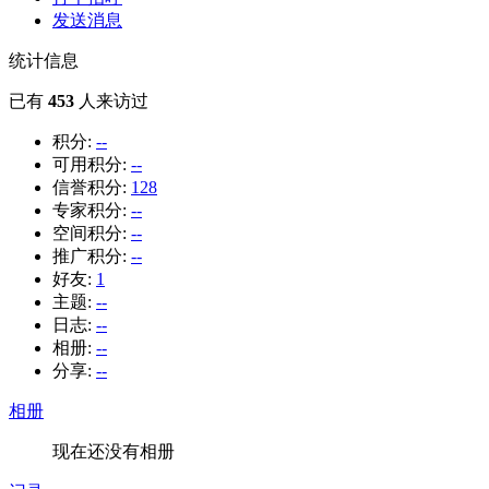
发送消息
统计信息
已有
453
人来访过
积分:
--
可用积分:
--
信誉积分:
128
专家积分:
--
空间积分:
--
推广积分:
--
好友:
1
主题:
--
日志:
--
相册:
--
分享:
--
相册
现在还没有相册