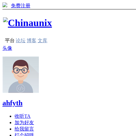
免费注册
平台
论坛
博客
文库
头像
ahfyth
收听TA
加为好友
给我留言
打个招呼