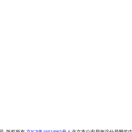
. 版权所有
京ICP备16024965号-6
北京市公安局海淀分局网监中心备案