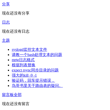
分享
现在还没有分享
日志
现在还没有日志
主题
syslogd监控文本文件
请教一个bash处理文本的问题
mrtg日志格式
根据列表替换
expect rsync同步目录的问题
强大的kill -9 -1
验证码，回车提示错误，
鸟哥书里关于路由表的疑问。
留言板
全部
现在还没有留言