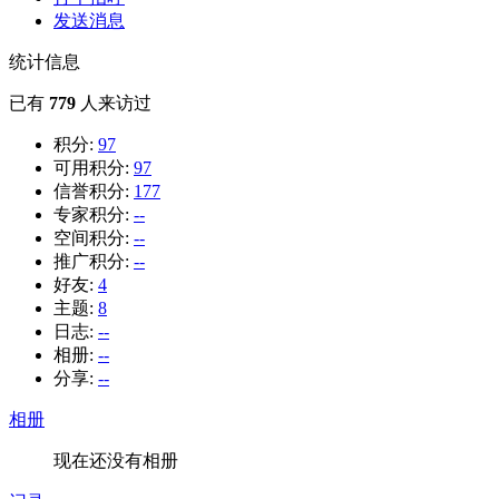
发送消息
统计信息
已有
779
人来访过
积分:
97
可用积分:
97
信誉积分:
177
专家积分:
--
空间积分:
--
推广积分:
--
好友:
4
主题:
8
日志:
--
相册:
--
分享:
--
相册
现在还没有相册