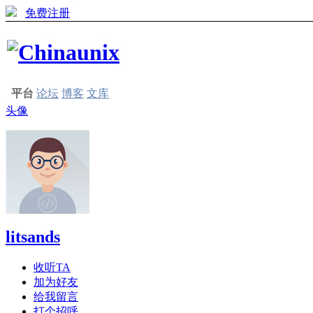
免费注册
平台
论坛
博客
文库
头像
litsands
收听TA
加为好友
给我留言
打个招呼