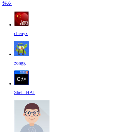
好友
chenyx
zongg
Shell_HAT