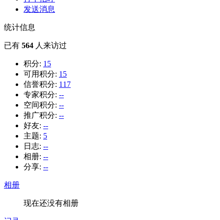
发送消息
统计信息
已有
564
人来访过
积分:
15
可用积分:
15
信誉积分:
117
专家积分:
--
空间积分:
--
推广积分:
--
好友:
--
主题:
5
日志:
--
相册:
--
分享:
--
相册
现在还没有相册