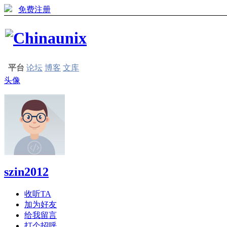
免费注册
平台
论坛
博客
文库
头像
szin2012
收听TA
加为好友
给我留言
打个招呼