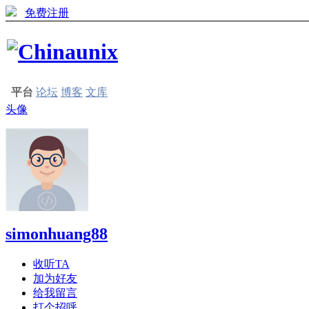
免费注册
平台
论坛
博客
文库
头像
simonhuang88
收听TA
加为好友
给我留言
打个招呼