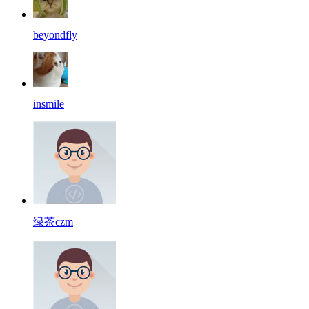
beyondfly
insmile
绿茶czm