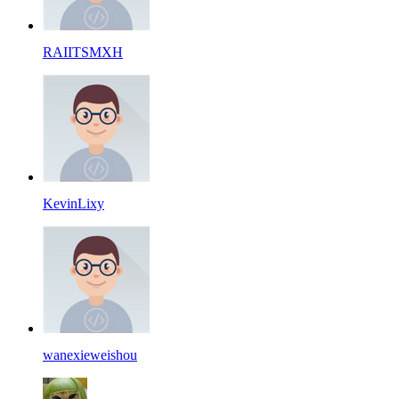
RAIITSMXH
KevinLixy
wanexieweishou