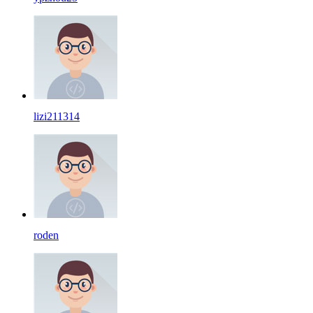
lizi211314
roden