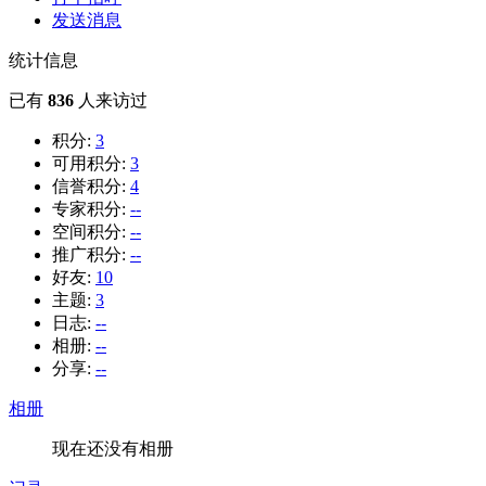
发送消息
统计信息
已有
836
人来访过
积分:
3
可用积分:
3
信誉积分:
4
专家积分:
--
空间积分:
--
推广积分:
--
好友:
10
主题:
3
日志:
--
相册:
--
分享:
--
相册
现在还没有相册