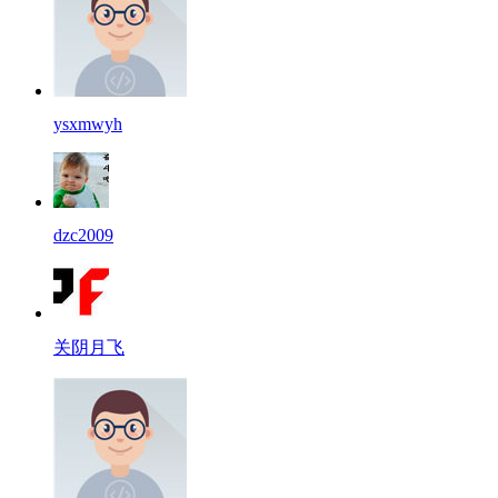
ysxmwyh
dzc2009
关阴月飞