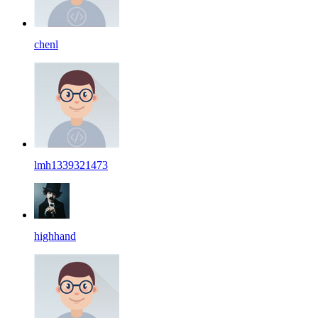
chenl
lmh1339321473
highhand