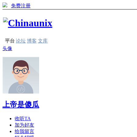
免费注册
平台
论坛
博客
文库
头像
上帝是傻瓜
收听TA
加为好友
给我留言