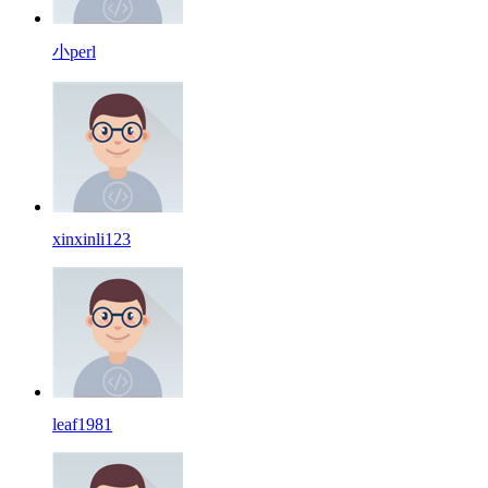
小perl
xinxinli123
leaf1981