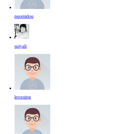
nuomidou
suiyali
leoxqing