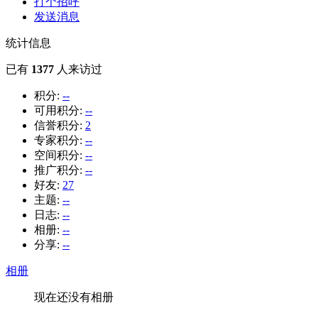
打个招呼
发送消息
统计信息
已有
1377
人来访过
积分:
--
可用积分:
--
信誉积分:
2
专家积分:
--
空间积分:
--
推广积分:
--
好友:
27
主题:
--
日志:
--
相册:
--
分享:
--
相册
现在还没有相册