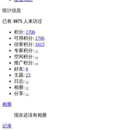
统计信息
已有
3975
人来访过
积分:
1706
可用积分:
1706
信誉积分:
1615
专家积分:
--
空间积分:
--
推广积分:
--
好友:
6
主题:
23
日志:
--
相册:
--
分享:
--
相册
现在还没有相册
记录