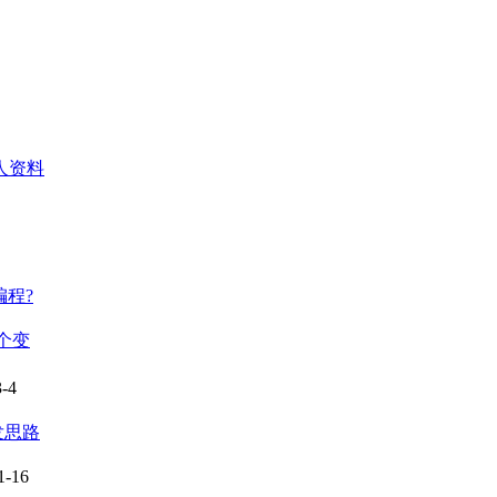
人资料
程?
多个变
3-4
发思路
1-16