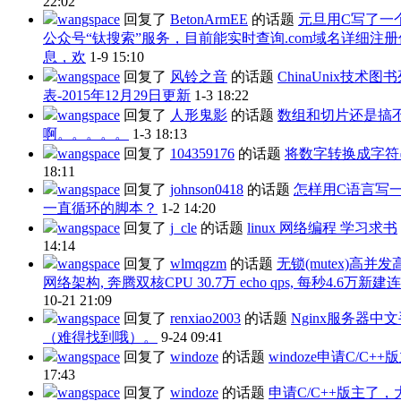
22:02
wangspace
回复了
BetonArmEE
的话题
元旦用C写了一
公众号“钛搜索”服务，目前能实时查询.com域名详细注册
息，欢
1-9 15:10
wangspace
回复了
风铃之音
的话题
ChinaUnix技术图
表-2015年12月29日更新
1-3 18:22
wangspace
回复了
人形鬼影
的话题
数组和切片还是搞
啊。。。。。
1-3 18:13
wangspace
回复了
104359176
的话题
将数字转换成字符
18:11
wangspace
回复了
johnson0418
的话题
怎样用C语言写
一直循环的脚本？
1-2 14:20
wangspace
回复了
j_cle
的话题
linux 网络编程 学习求书
14:14
wangspace
回复了
wlmqgzm
的话题
无锁(mutex)高并
网络架构, 奔腾双核CPU 30.7万 echo qps, 每秒4.6万新建
10-21 21:09
wangspace
回复了
renxiao2003
的话题
Nginx服务器中
（难得找到哦）。
9-24 09:41
wangspace
回复了
windoze
的话题
windoze申请C/C++
17:43
wangspace
回复了
windoze
的话题
申请C/C++版主了，