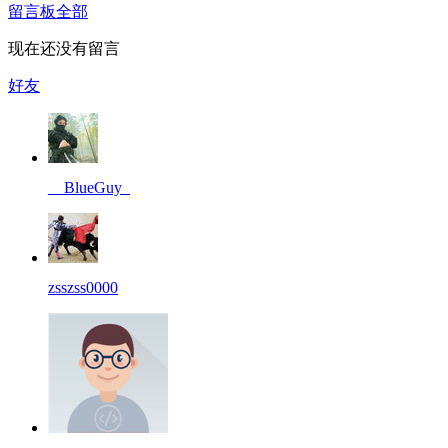
留言板
全部
现在还没有留言
好友
__BlueGuy_
zsszss0000