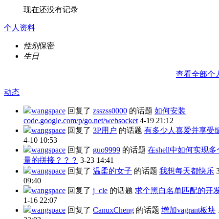
现在还没有记录
个人资料
性别
保密
生日
查看全部个
动态
wangspace
回复了
zsszss0000
的话题
如何安装
code.google.com/p/go.net/websocket
4-19 21:12
wangspace
回复了
3P用户
的话题
有多少人喜爱并享受编
4-10 10:53
wangspace
回复了
guo9999
的话题
在shell中如何实现
量的拼接？？？
3-23 14:41
wangspace
回复了
温柔的女子
的话题
我想每天都快乐
09:40
wangspace
回复了
j_cle
的话题
求个黑白名单匹配的开
1-16 22:07
wangspace
回复了
CanuxCheng
的话题
增加vagrant板块