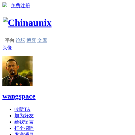
免费注册
平台
论坛
博客
文库
头像
wangspace
收听TA
加为好友
给我留言
打个招呼
发送消息