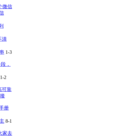
个微信
信
书列
不清
串
1-3
一段，
1-2
发高可靠
连接
文手册
版主
8-1
大家去