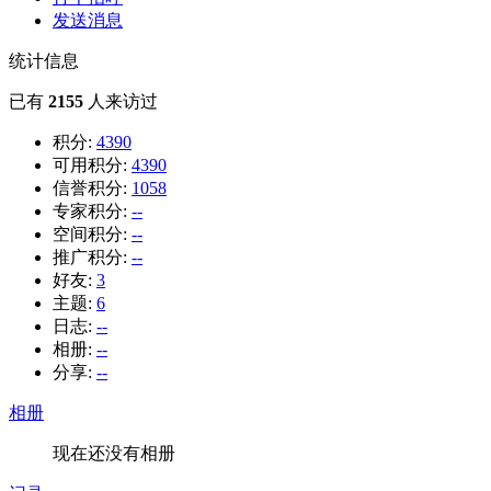
发送消息
统计信息
已有
2155
人来访过
积分:
4390
可用积分:
4390
信誉积分:
1058
专家积分:
--
空间积分:
--
推广积分:
--
好友:
3
主题:
6
日志:
--
相册:
--
分享:
--
相册
现在还没有相册