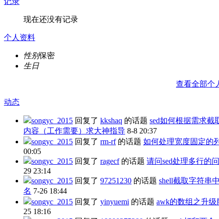
记录
现在还没有记录
个人资料
性别
保密
生日
查看全部个
动态
songyc_2015
回复了
kkshaq
的话题
sed如何根据需求截
内容（工作需要）求大神指导
8-8 20:37
songyc_2015
回复了
rm-rf
的话题
如何处理宽度固定的
00:05
songyc_2015
回复了
ragecf
的话题
请问sed处理多行的
29 23:14
songyc_2015
回复了
97251230
的话题
shell截取字符串
名
7-26 18:44
songyc_2015
回复了
yinyuemi
的话题
awk的数组之升级
25 18:16