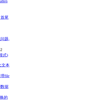
tten
中首尾
式问题,
02
(模式)
对比文本
file
列数据
替换的