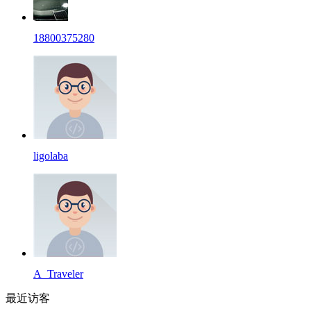
18800375280
ligolaba
A_Traveler
最近访客