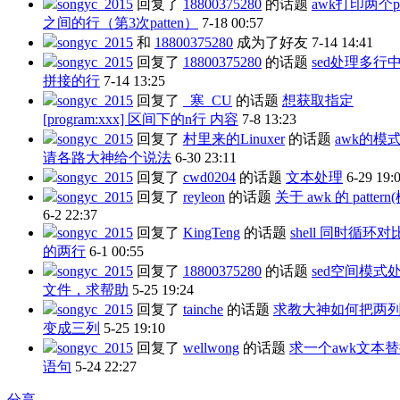
songyc_2015
回复了
18800375280
的话题
awk打印两个pa
之间的行（第3次patten）
7-18 00:57
songyc_2015
和
18800375280
成为了好友
7-14 14:41
songyc_2015
回复了
18800375280
的话题
sed处理多行
拼接的行
7-14 13:25
songyc_2015
回复了
_寒_CU
的话题
想获取指定
[program:xxx] 区间下的n行 内容
7-8 13:23
songyc_2015
回复了
村里来的Linuxer
的话题
awk的模
请各路大神给个说法
6-30 23:11
songyc_2015
回复了
cwd0204
的话题
文本处理
6-29 19:
songyc_2015
回复了
reyleon
的话题
关于 awk 的 pattern
6-2 22:37
songyc_2015
回复了
KingTeng
的话题
shell 同时循环
的两行
6-1 00:55
songyc_2015
回复了
18800375280
的话题
sed空间模式处理
文件，求帮助
5-25 19:24
songyc_2015
回复了
tainche
的话题
求教大神如何把两
变成三列
5-25 19:10
songyc_2015
回复了
wellwong
的话题
求一个awk文本
语句
5-24 22:27
分享