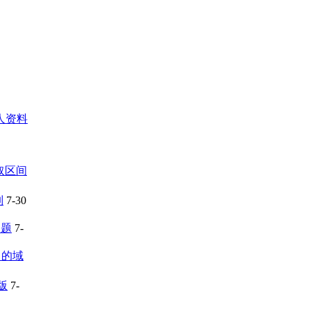
人资料
取区间
列
7-30
问题
7-
中的域
版
7-