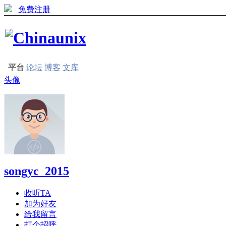
免费注册
平台
论坛
博客
文库
头像
songyc_2015
收听TA
加为好友
给我留言
打个招呼