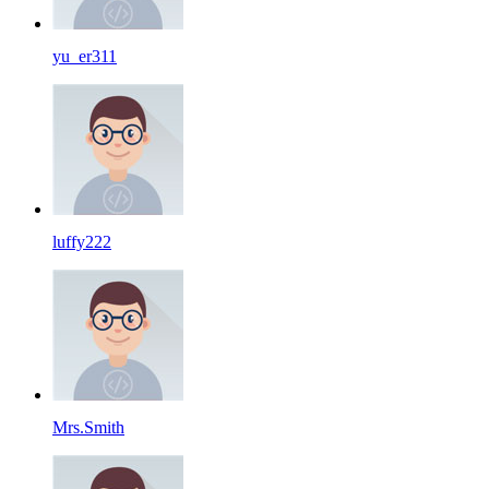
yu_er311
luffy222
Mrs.Smith