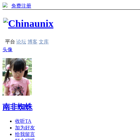
免费注册
平台
论坛
博客
文库
头像
南非蜘蛛
收听TA
加为好友
给我留言