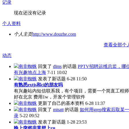
记录
现在还没有记录
个人资料
个人主页
http://www.douzhe.com
查看全部个
动态
南非蜘蛛
回复了
dlms
的话题
PPTV招聘运维总监，哪
有兴趣地点上海
7-11 10:02
南非蜘蛛
发表了新话题
6-28 11:50
有熟悉extjs和ci的朋友吗
有兴趣站内短信联系我，有个项目，需要一个简直工程师
好在北京 费用1w，开发个管理软件
南非蜘蛛
更新了自己的基本资料
6-28 11:37
南非蜘蛛
回复了
misatt
的话题
如何用grep搜索后取某
录
5-22 09:52
南非蜘蛛
发表了新话题
1-28 23:53
晚上突然非常想上cu