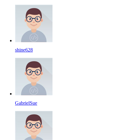
shine628
GabrielSue