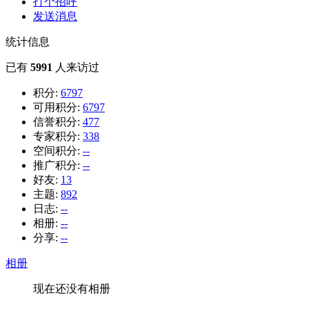
打个招呼
发送消息
统计信息
已有
5991
人来访过
积分:
6797
可用积分:
6797
信誉积分:
477
专家积分:
338
空间积分:
--
推广积分:
--
好友:
13
主题:
892
日志:
--
相册:
--
分享:
--
相册
现在还没有相册