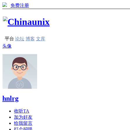
免费注册
平台
论坛
博客
文库
头像
hnlrg
收听TA
加为好友
给我留言
打个招呼