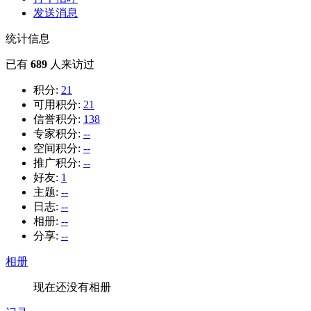
发送消息
统计信息
已有
689
人来访过
积分:
21
可用积分:
21
信誉积分:
138
专家积分:
--
空间积分:
--
推广积分:
--
好友:
1
主题:
--
日志:
--
相册:
--
分享:
--
相册
现在还没有相册