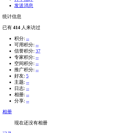
发送消息
统计信息
已有
414
人来访过
积分:
--
可用积分:
--
信誉积分:
37
专家积分:
--
空间积分:
--
推广积分:
--
好友:
5
主题:
--
日志:
--
相册:
--
分享:
--
相册
现在还没有相册