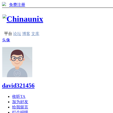
免费注册
平台
论坛
博客
文库
头像
david321456
收听TA
加为好友
给我留言
打个招呼