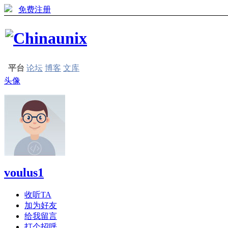
免费注册
平台
论坛
博客
文库
头像
voulus1
收听TA
加为好友
给我留言
打个招呼