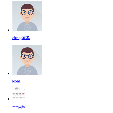
zheng国孝
leons
wwjxjtu