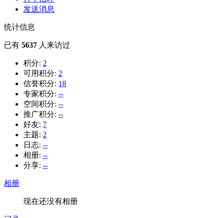
发送消息
统计信息
已有
5637
人来访过
积分:
2
可用积分:
2
信誉积分:
18
专家积分:
--
空间积分:
--
推广积分:
--
好友:
7
主题:
2
日志:
--
相册:
--
分享:
--
相册
现在还没有相册