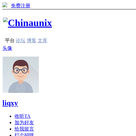
免费注册
平台
论坛
博客
文库
头像
liqxy
收听TA
加为好友
给我留言
打个招呼