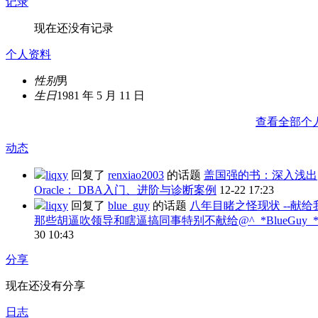
记录
现在还没有记录
个人资料
性别
男
生日
1981 年 5 月 11 日
查看全部个
动态
liqxy
回复了
renxiao2003
的话题
盖国强的书：深入浅出
Oracle： DBA入门、进阶与诊断案例
12-22 17:23
liqxy
回复了
blue_guy
的话题
八年目睹之怪现状 --献给
那些胡逼吹领导和瞎逼搞同事特别不献给@^_*BlueGuy_*
30 10:43
分享
现在还没有分享
日志