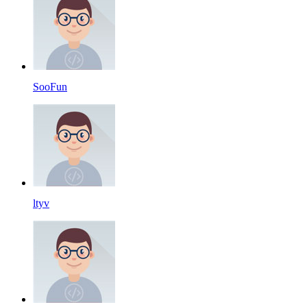
SooFun
ltyv