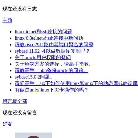
现在还没有日志
主题
linux telnet和ssh连接的问题
linux 6.3telnet及ssh连接中断问题
请教cisco2911路由器端口聚合的问题
sybase 11.92 可以做数据库复制吗？
关于oracle用户权限的疑问
关于容灾方案的选择，请高手指教。
请教高手：nbu备份oracle的问题。
sybase15.0.2问题。
请问高手：aix下如何使用linux和unix下的动态库或静态
有做过unix/linux下IC卡操作的吗？
留言板
全部
现在还没有留言
好友