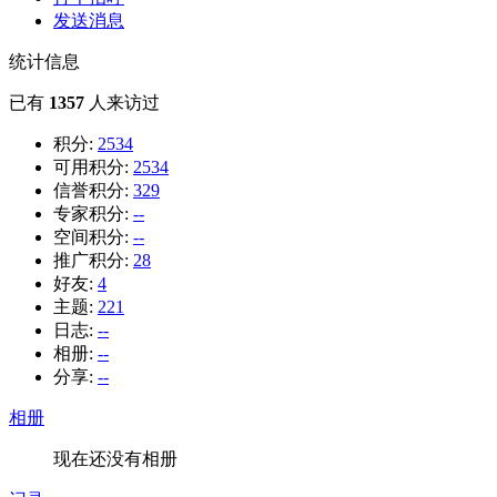
发送消息
统计信息
已有
1357
人来访过
积分:
2534
可用积分:
2534
信誉积分:
329
专家积分:
--
空间积分:
--
推广积分:
28
好友:
4
主题:
221
日志:
--
相册:
--
分享:
--
相册
现在还没有相册