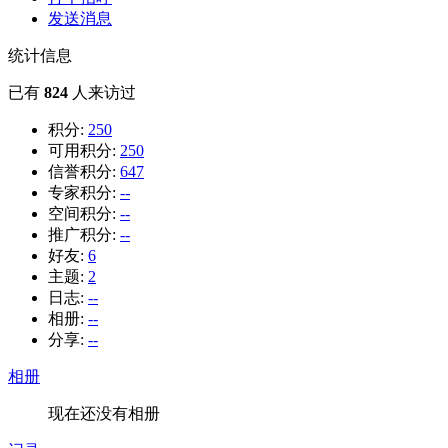
发送消息
统计信息
已有
824
人来访过
积分:
250
可用积分:
250
信誉积分:
647
专家积分:
--
空间积分:
--
推广积分:
--
好友:
6
主题:
2
日志:
--
相册:
--
分享:
--
相册
现在还没有相册