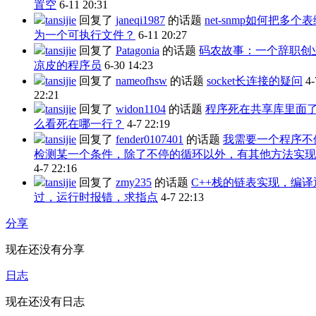
置空
6-11 20:31
tansijie
回复了
janeqi1987
的话题
net-snmp如何把多个
为一个可执行文件？
6-11 20:27
tansijie
回复了
Patagonia
的话题
码农故事：一个辞职创
凉皮的程序员
6-30 14:23
tansijie
回复了
nameofhsw
的话题
socket长连接的疑问
4-
22:21
tansijie
回复了
widon1104
的话题
程序死在共享库里面
么看死在哪一行？
4-7 22:19
tansijie
回复了
fender0107401
的话题
我需要一个程序不
检测某一个条件，除了不停的循环以外，有其他方法实现
4-7 22:16
tansijie
回复了
zmy235
的话题
C++栈的链表实现，编译
过，运行时报错，求指点
4-7 22:13
分享
现在还没有分享
日志
现在还没有日志