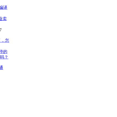
表编译
业卖
7
了，怎
停的
吗？
通