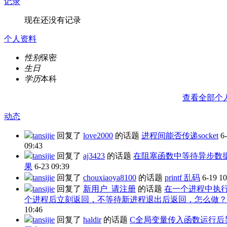
记录
现在还没有记录
个人资料
性别
保密
生日
学历
本科
查看全部个
动态
tansijie
回复了
love2000
的话题
进程间能否传递socket
6
09:43
tansijie
回复了
aj3423
的话题
在阻塞函数中等待异步数
果
6-23 09:39
tansijie
回复了
chouxiaoya8100
的话题
printf 乱码
6-19 10
tansijie
回复了
新用户_请注册
的话题
在一个进程中执
个进程后立刻返回，不等待新进程退出后返回，怎么做？
10:46
tansijie
回复了
haldir
的话题
C全局变量传入函数运行后