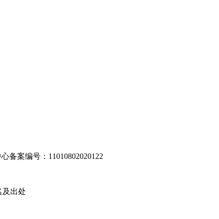
编号：11010802020122
名及出处