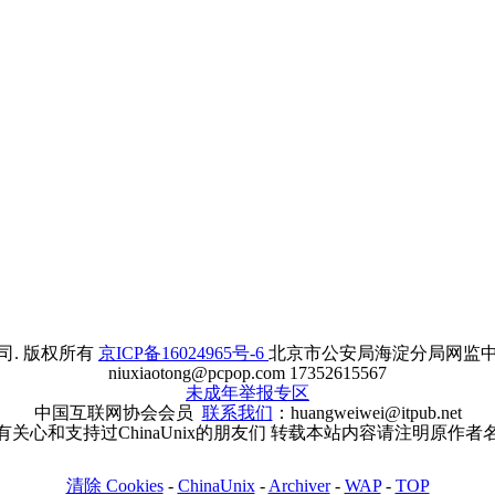
. 版权所有
京ICP备16024965号-6
北京市公安局海淀分局网监中心备案
niuxiaotong@pcpop.com 17352615567
未成年举报专区
中国互联网协会会员
联系我们
：huangweiwei@itpub.net
有关心和支持过ChinaUnix的朋友们 转载本站内容请注明原作者
清除 Cookies
-
ChinaUnix
-
Archiver
-
WAP
-
TOP