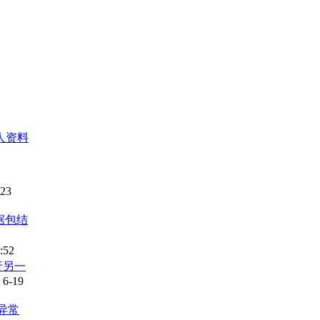
人资料
-23
据包结
:52
行另一
6-19
异常