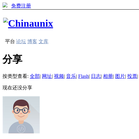
免费注册
平台
论坛
博客
文库
分享
按类型查看:
全部
|
网址
|
视频
|
音乐
|
Flash
|
日志
|
相册
|
图片
|
投票
|
现在还没分享