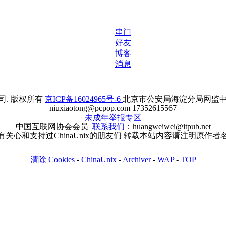
串门
好友
博客
消息
. 版权所有
京ICP备16024965号-6
北京市公安局海淀分局网监中心备案
niuxiaotong@pcpop.com 17352615567
未成年举报专区
中国互联网协会会员
联系我们
：huangweiwei@itpub.net
有关心和支持过ChinaUnix的朋友们 转载本站内容请注明原作者
清除 Cookies
-
ChinaUnix
-
Archiver
-
WAP
-
TOP