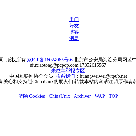
串门
好友
博客
消息
. 版权所有
京ICP备16024965号-6
北京市公安局海淀分局网监中心备案
niuxiaotong@pcpop.com 17352615567
未成年举报专区
中国互联网协会会员
联系我们
：huangweiwei@itpub.net
有关心和支持过ChinaUnix的朋友们 转载本站内容请注明原作者
清除 Cookies
-
ChinaUnix
-
Archiver
-
WAP
-
TOP