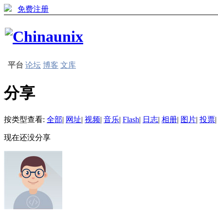
免费注册
平台
论坛
博客
文库
分享
按类型查看:
全部
|
网址
|
视频
|
音乐
|
Flash
|
日志
|
相册
|
图片
|
投票
|
现在还没分享