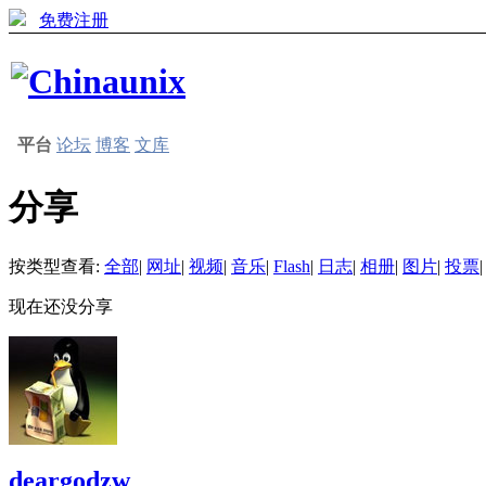
免费注册
平台
论坛
博客
文库
分享
按类型查看:
全部
|
网址
|
视频
|
音乐
|
Flash
|
日志
|
相册
|
图片
|
投票
|
现在还没分享
deargodzw