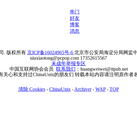
串门
好友
博客
消息
. 版权所有
京ICP备16024965号-6
北京市公安局海淀分局网监中心备案
niuxiaotong@pcpop.com 17352615567
未成年举报专区
中国互联网协会会员
联系我们
：huangweiwei@itpub.net
有关心和支持过ChinaUnix的朋友们 转载本站内容请注明原作者
清除 Cookies
-
ChinaUnix
-
Archiver
-
WAP
-
TOP