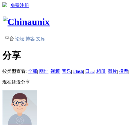
免费注册
平台
论坛
博客
文库
分享
按类型查看:
全部
|
网址
|
视频
|
音乐
|
Flash
|
日志
|
相册
|
图片
|
投票
|
现在还没分享