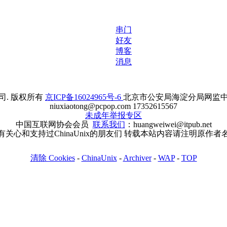
串门
好友
博客
消息
. 版权所有
京ICP备16024965号-6
北京市公安局海淀分局网监中心备案
niuxiaotong@pcpop.com 17352615567
未成年举报专区
中国互联网协会会员
联系我们
：huangweiwei@itpub.net
有关心和支持过ChinaUnix的朋友们 转载本站内容请注明原作者
清除 Cookies
-
ChinaUnix
-
Archiver
-
WAP
-
TOP