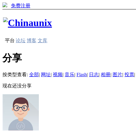
免费注册
平台
论坛
博客
文库
分享
按类型查看:
全部
|
网址
|
视频
|
音乐
|
Flash
|
日志
|
相册
|
图片
|
投票
|
现在还没分享