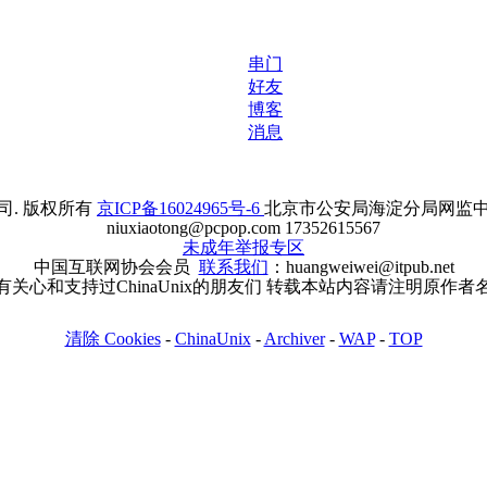
串门
好友
博客
消息
. 版权所有
京ICP备16024965号-6
北京市公安局海淀分局网监中心备案
niuxiaotong@pcpop.com 17352615567
未成年举报专区
中国互联网协会会员
联系我们
：huangweiwei@itpub.net
有关心和支持过ChinaUnix的朋友们 转载本站内容请注明原作者
清除 Cookies
-
ChinaUnix
-
Archiver
-
WAP
-
TOP