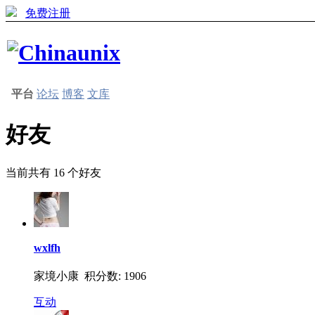
免费注册
平台
论坛
博客
文库
好友
当前共有
16
个好友
wxlfh
家境小康 积分数: 1906
互动