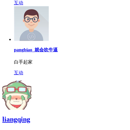
互动
pangbiao_就会吹牛逼
白手起家
互动
liangqing