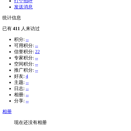
打个招呼
发送消息
统计信息
已有
411
人来访过
积分:
--
可用积分:
--
信誉积分:
22
专家积分:
--
空间积分:
--
推广积分:
--
好友:
4
主题:
--
日志:
--
相册:
--
分享:
--
相册
现在还没有相册