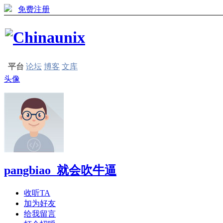
免费注册
平台
论坛
博客
文库
头像
pangbiao_就会吹牛逼
收听TA
加为好友
给我留言