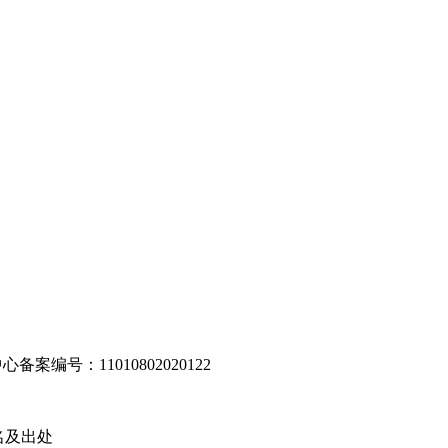
编号：11010802020122
名及出处