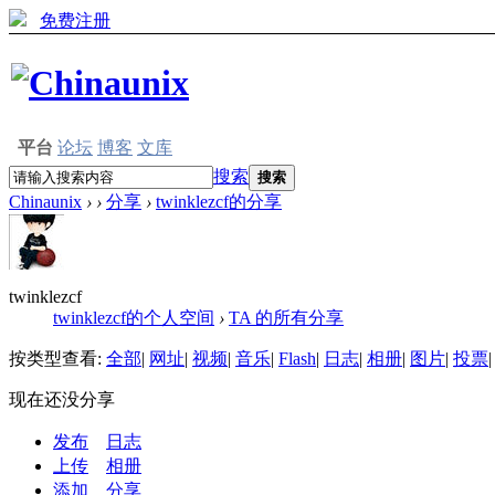
免费注册
平台
论坛
博客
文库
搜索
搜索
Chinaunix
›
›
分享
›
twinklezcf的分享
twinklezcf
twinklezcf的个人空间
›
TA 的所有分享
按类型查看:
全部
|
网址
|
视频
|
音乐
|
Flash
|
日志
|
相册
|
图片
|
投票
|
现在还没分享
发布
日志
上传
相册
添加
分享