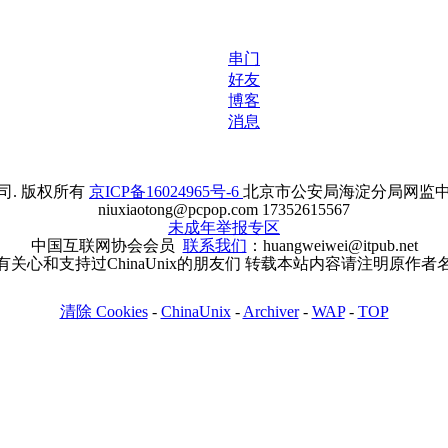
串门
好友
博客
消息
. 版权所有
京ICP备16024965号-6
北京市公安局海淀分局网监中心备案
niuxiaotong@pcpop.com 17352615567
未成年举报专区
中国互联网协会会员
联系我们
：huangweiwei@itpub.net
有关心和支持过ChinaUnix的朋友们 转载本站内容请注明原作者
清除 Cookies
-
ChinaUnix
-
Archiver
-
WAP
-
TOP