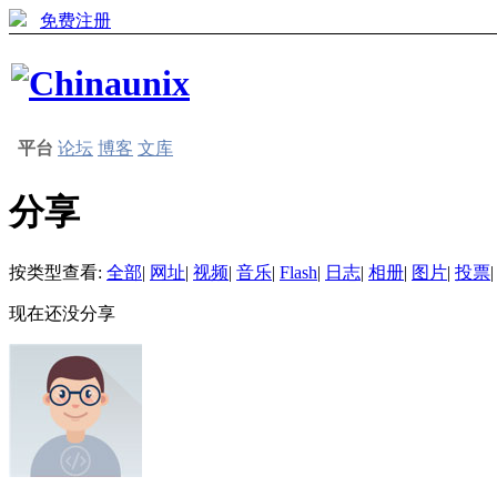
免费注册
平台
论坛
博客
文库
分享
按类型查看:
全部
|
网址
|
视频
|
音乐
|
Flash
|
日志
|
相册
|
图片
|
投票
|
现在还没分享