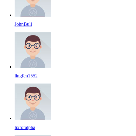
JohnBull
lingfen1552
lixforalpha