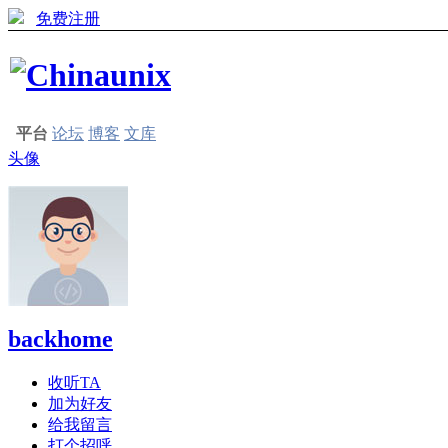
免费注册
平台
论坛
博客
文库
头像
backhome
收听TA
加为好友
给我留言
打个招呼