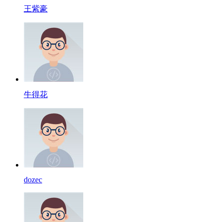
王紫豪
牛得花
dozec