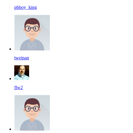
pbboy_king
tweinan
flw2