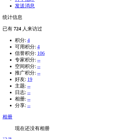
发送消息
统计信息
已有
724
人来访过
积分:
4
可用积分:
4
信誉积分:
106
专家积分:
--
空间积分:
--
推广积分:
--
好友:
19
主题:
--
日志:
--
相册:
--
分享:
--
相册
现在还没有相册