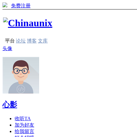
免费注册
平台
论坛
博客
文库
头像
心影
收听TA
加为好友
给我留言