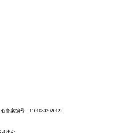
编号：11010802020122
名及出处