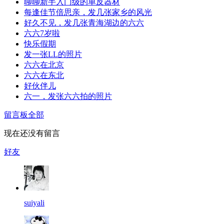
聊聊新手入门级的单反器材
每逢佳节倍思亲，发几张家乡的风光
好久不见，发几张青海湖边的六六
六六7岁啦
快乐假期
发一张LL的照片
六六在北京
六六在东北
好伙伴儿
六一，发张六六拍的照片
留言板
全部
现在还没有留言
好友
suiyali