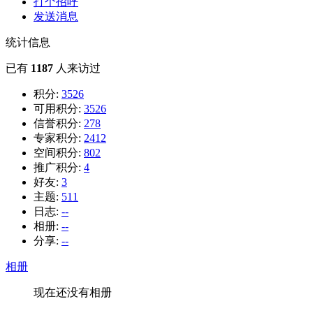
打个招呼
发送消息
统计信息
已有
1187
人来访过
积分:
3526
可用积分:
3526
信誉积分:
278
专家积分:
2412
空间积分:
802
推广积分:
4
好友:
3
主题:
511
日志:
--
相册:
--
分享:
--
相册
现在还没有相册