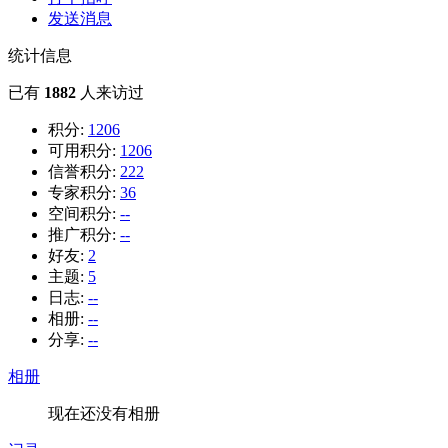
发送消息
统计信息
已有
1882
人来访过
积分:
1206
可用积分:
1206
信誉积分:
222
专家积分:
36
空间积分:
--
推广积分:
--
好友:
2
主题:
5
日志:
--
相册:
--
分享:
--
相册
现在还没有相册