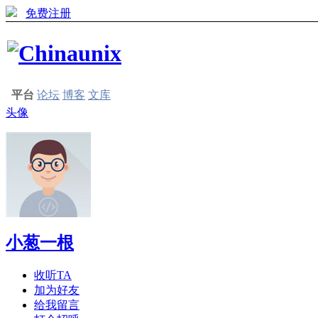
免费注册
平台
论坛
博客
文库
头像
小葱一根
收听TA
加为好友
给我留言