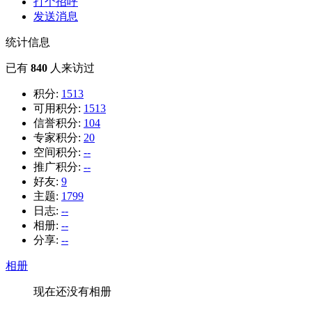
打个招呼
发送消息
统计信息
已有
840
人来访过
积分:
1513
可用积分:
1513
信誉积分:
104
专家积分:
20
空间积分:
--
推广积分:
--
好友:
9
主题:
1799
日志:
--
相册:
--
分享:
--
相册
现在还没有相册