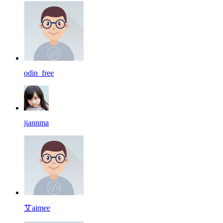
odin_free
jiannma
艾aimee