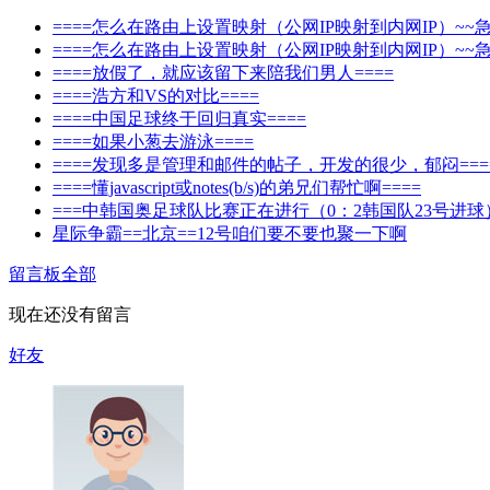
====怎么在路由上设置映射（公网IP映射到内网IP）~~急=
====怎么在路由上设置映射（公网IP映射到内网IP）~~急=
====放假了，就应该留下来陪我们男人====
====浩方和VS的对比====
====中国足球终于回归真实====
====如果小葱去游泳====
====发现多是管理和邮件的帖子，开发的很少，郁闷===
====懂javascript或notes(b/s)的弟兄们帮忙啊====
===中韩国奥足球队比赛正在进行（0：2韩国队23号进球）
星际争霸==北京==12号咱们要不要也聚一下啊
留言板
全部
现在还没有留言
好友