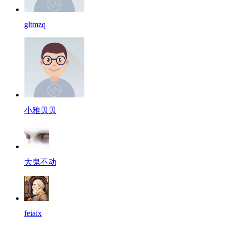
gltmzq
小雅贝贝
大鬼不动
feiaix